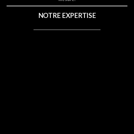
NOTRE EXPERTISE
TECHNIQUE ÉVÉNEMENTIELLE
Sonorisation, Eclairage, Vidéo, Effets Spéciaux, Scène et
Structure
Découvrez nos Prestations